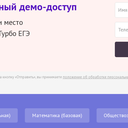
тный демо-доступ
и место
Турбо ЕГЭ
а кнопку «Отправить», вы принимаете
положение об обработке персональн
ьная)
Математика (базовая)
Обществоз