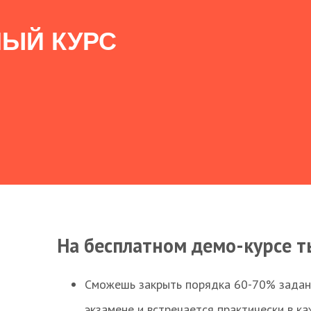
ЫЙ КУРС
На бесплатном демо-курсе т
Сможешь закрыть порядка 60-70% заданий
экзамене и встречается практически в к