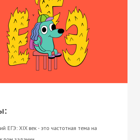
ы:
 ЕГЭ: XIX век - это частотная тема на
аждом задании