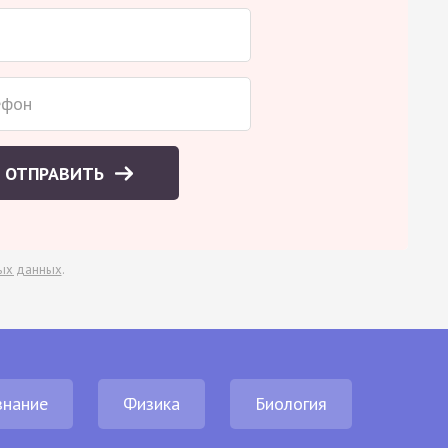
ОТПРАВИТЬ
ых данных
.
нание
Физика
Биология