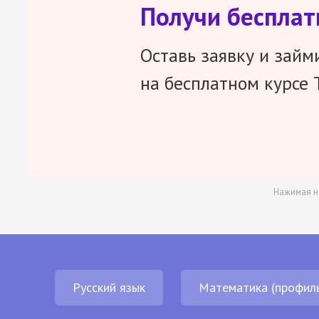
Получи беспла
Оставь заявку и займ
на бесплатном курсе 
Нажимая н
Русский язык
Математика (профил