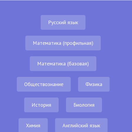
Русский язык
Математика (профильная)
Математика (базовая)
Обществознание
Физика
История
Биология
Химия
Английский язык