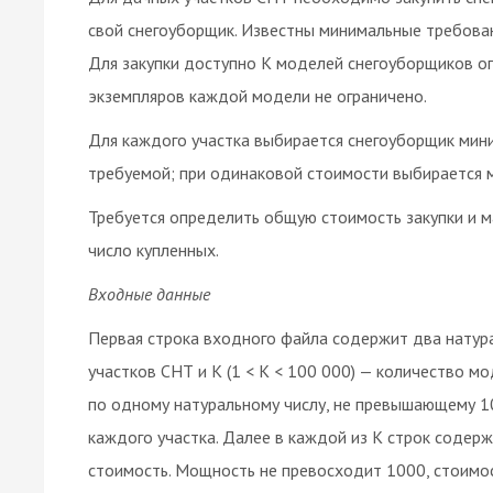
свой снегоуборщик. Известны минимальные требован
Для закупки доступно K моделей снегоуборщиков о
экземпляров каждой модели не ограничено.
Для каждого участка выбирается снегоуборщик мин
требуемой; при одинаковой стоимости выбирается 
Требуется определить общую стоимость закупки и 
число купленных.
Входные данные
Первая строка входного файла содержит два натурал
участков СНТ и K (1 < K < 100 000) — количество 
по одному натуральному числу, не превышающему 1
каждого участка. Далее в каждой из K строк содер
стоимость. Мощность не превосходит 1000, стоимос