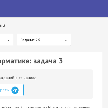
а 3
Задание 26
орматике: задача 3
аданий в тг-канале:
треть
оуборщики. Для каждого из N участков будет куплен