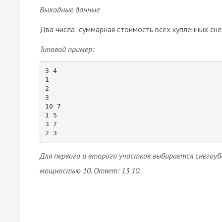
Выходные данные
Два числа: суммарная стоимость всех купленных сн
Типовой пример:
3 4

1

2

3

10 7

1 5

3 7

Для первого и второго участков выбирается снего
мощностью 10. Ответ: 13 10.