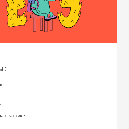
ы:
ие
1
а практике