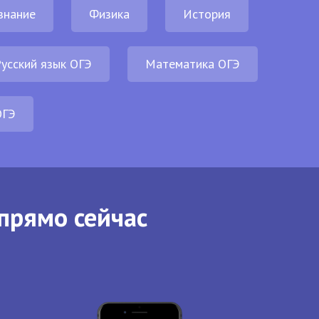
знание
Физика
История
усский язык ОГЭ
Математика ОГЭ
ОГЭ
прямо сейчас