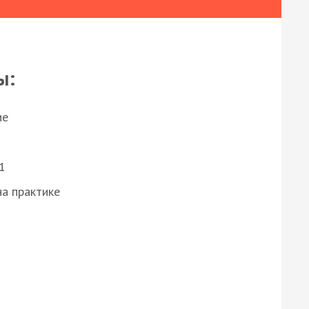
ы:
ие
1
а практике