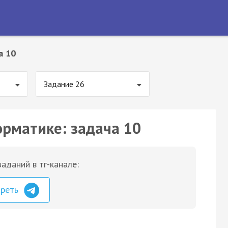
а 10
Задание 26
орматике: задача 10
аданий в тг-канале:
треть