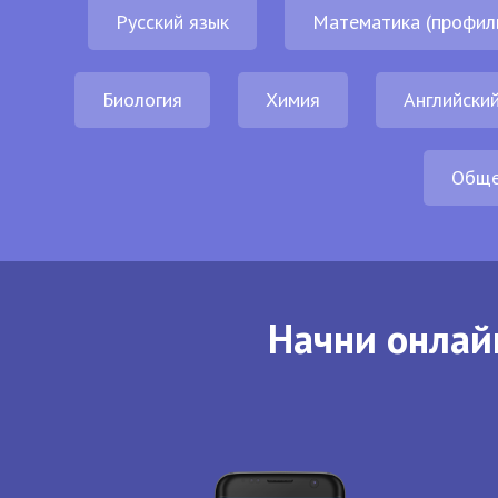
Русский язык
Математика (профил
Биология
Химия
Английский
Обще
Начни онлай