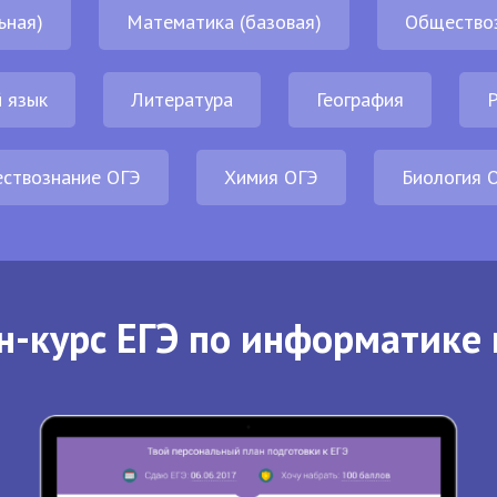
ьная)
Математика (базовая)
Общество
 язык
Литература
География
Р
ствознание ОГЭ
Химия ОГЭ
Биология 
н-курс ЕГЭ по информатике 