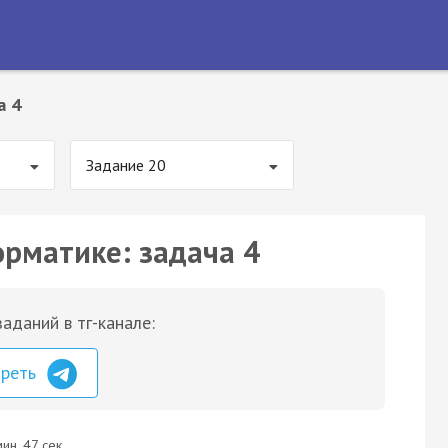
а 4
Задание 20
орматике: задача 4
аданий в тг-канале:
треть
ин. 47 сек.