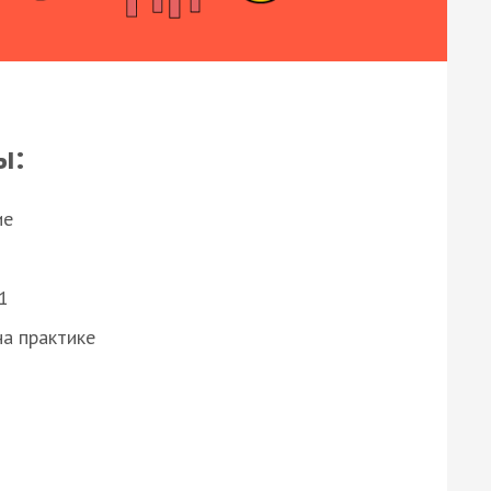
ы:
ие
1
а практике