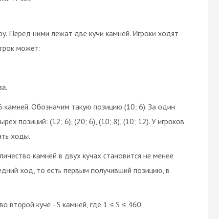
ру. Перед ними лежат две кучи камней. Игроки ходят
игрок может:
за.
6 камней. Обозначим такую позицию (10; 6). За один
 позиций: (12; 6), (20; 6), (10; 8), (10; 12). У игроков
ать ходы.
личество камней в двух кучах становится не менее
едний ход, то есть первым получивший позицию, в
о второй куче - S камней, где 1 ≤ S ≤ 460.