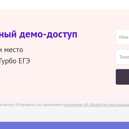
тный демо-доступ
и место
Турбо ЕГЭ
а кнопку «Отправить», вы принимаете
положение об обработке персональн