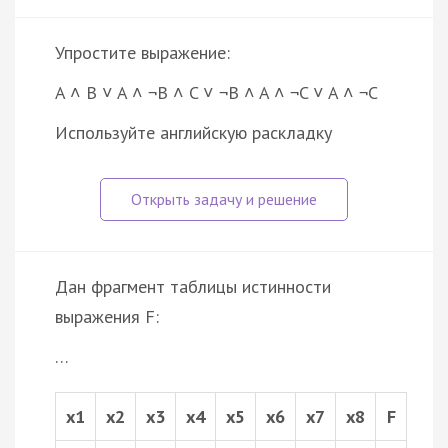
Упростите выражение:
A ˄ B ˅ A ˄ ¬B ˄ C ˅ ¬B ˄ A ˄ ¬C ˅ A ˄ ¬C
Используйте английскую раскладку
Дан фрагмент таблицы истинности
выражения F:
…
x1
x2
x3
x4
x5
x6
x7
x8
F