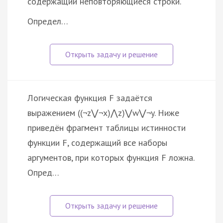
содержащий неповторяющиеся строки.
Определ…
Логическая функция F задаётся
выражением ((¬z⋁¬x)⋀z)⋁w⋁¬y. Ниже
приведён фрагмент таблицы истинности
функции F, содержащий все наборы
аргументов, при которых функция F ложна.
Опред…