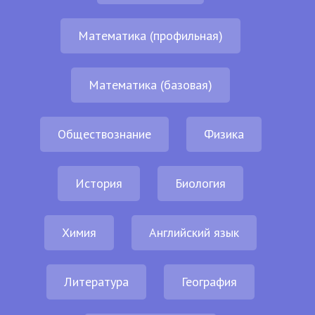
Математика (профильная)
Математика (базовая)
Обществознание
Физика
История
Биология
Химия
Английский язык
Литература
География