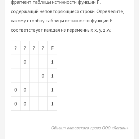
фрагмент таблицы истинности функции F,
содержащий неповторяющиеся строки. Определите,
какому столбцу таблицы истинности функции F
соответствует каждая из переменных x, y, z,w.
?
?
?
?
F
0
1
0
1
0
0
1
0
0
1
Объект авторского права ООО «Легион»