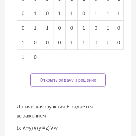
0
1
0
1
1
0
1
1
1
0
1
1
0
0
1
0
1
0
1
0
0
0
1
1
0
0
0
1
0
Логическая функция F задаётся
выражением
(x ∧¬y)∨(y ≡z)∨w.