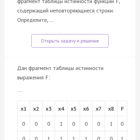
фрагмент таблицы истинности функции F,
содержащий неповторяющиеся строки.
Определите, …
Дан фрагмент таблицы истинности
выражения F:
…
x1
x2
x3
x4
x5
x6
x7
x8
F
0
0
0
1
0
0
0
1
0
0
0
1
1
1
1
0
0
1