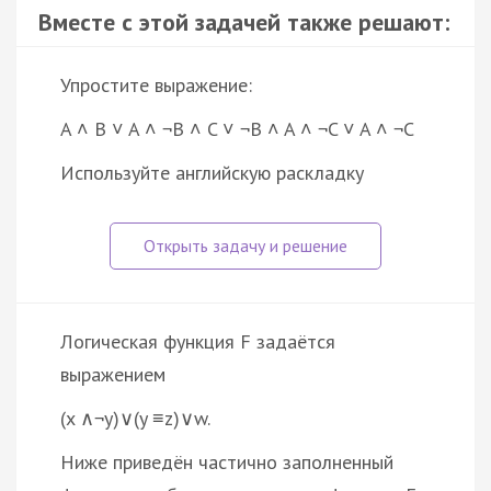
Вместе с этой задачей также решают:
Упростите выражение:
A ˄ B ˅ A ˄ ¬B ˄ C ˅ ¬B ˄ A ˄ ¬C ˅ A ˄ ¬C
Используйте английскую раскладку
Логическая функция F задаётся
выражением
(x ∧¬y)∨(y ≡z)∨w.
Ниже приведён частично заполненный