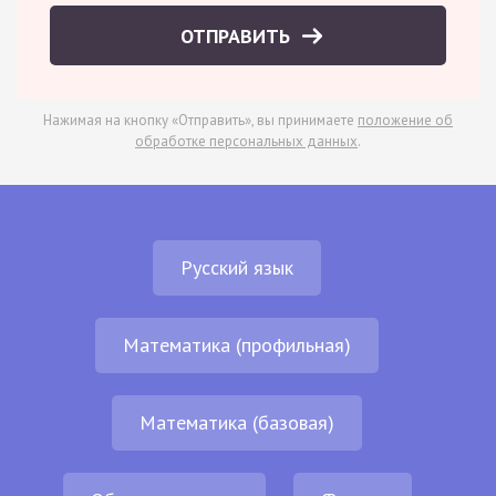
ОТПРАВИТЬ
Нажимая на кнопку «Отправить», вы принимаете
положение об
обработке персональных данных
.
Русский язык
Математика (профильная)
Математика (базовая)