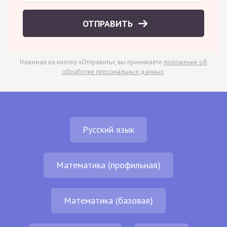
ОТПРАВИТЬ
Нажимая на кнопку «Отправить», вы принимаете
положение об
обработке персональных данных
.
Русский язык
Математика (профильная)
Математика (базовая)