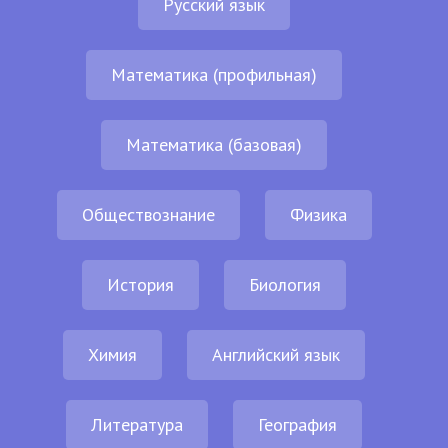
Русский язык
Математика (профильная)
Математика (базовая)
Обществознание
Физика
История
Биология
Химия
Английский язык
Литература
География