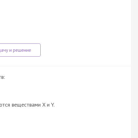
в:
ются веществами X и Y.