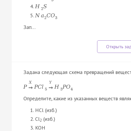
H
S
2
N
a
C
O
2
3
Зап…
Задана следующая схема превращений вещест
X
Y
P
P
C
l
H
P
O
→
→
5
3
4
Определите, какие из указанных веществ явля
HCl (изб.)
Cl
(изб.)
2
KOH