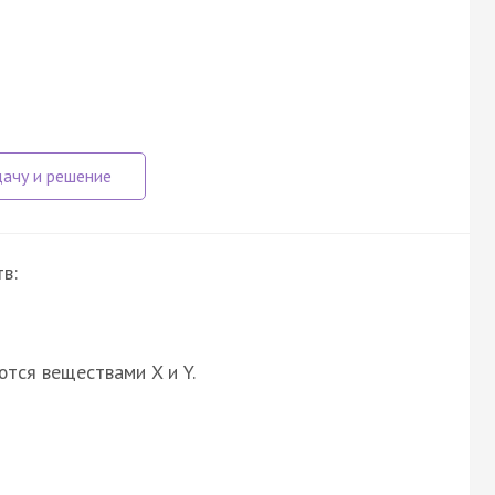
в:
ются веществами X и Y.