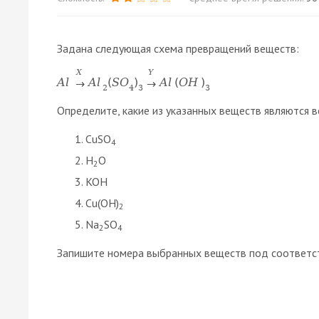
Задана следующая схема превращений веществ:
X
Y
A
l
A
l
(
S
O
)
A
l
(
O
H
)
→
→
2
4
3
3
Определите, какие из указанных веществ являются в
CuSO
4
H
O
2
KOH
Cu(OH)
2
Na
SO
2
4
Запишите номера выбранных веществ под соответс