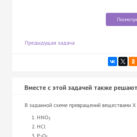
Посмотр
Предыдущая задача
Вместе с этой задачей также решают
В заданной схеме превращений веществами X 
HNO
3
HCl
P
O
2
5