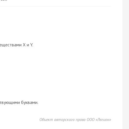
еществами X и Y.
твующими буквами.
Объект авторского права ООО «Легион»