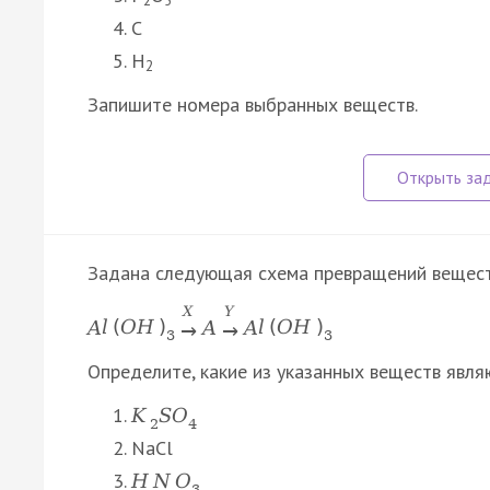
C
H
2
Запишите номера выбранных веществ.
Задана следующая схема превращений вещест
X
Y
A
l
(
O
H
)
A
A
l
(
O
H
)
→
→
3
3
Определите, какие из указанных веществ явля
K
S
O
2
4
NaCl
H
N
O
3