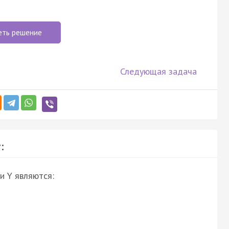
еть решение
Следующая задача
:
и Y являются: