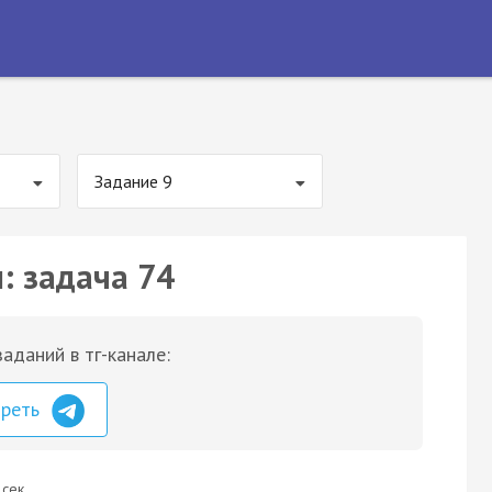
Задание 9
: задача 74
аданий в тг-канале:
треть
 сек.