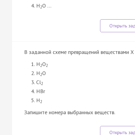
H
O …
2
В заданной схеме превращений веществами X 
H
O
2
2
H
O
2
Cl
2
HBr
H
2
Запишите номера выбранных веществ.