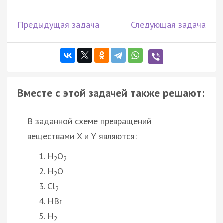
Предыдущая задача
Следующая задача
Вместе с этой задачей также решают:
В заданной схеме превращений
веществами X и Y являются:
H
O
2
2
H
O
2
Cl
2
HBr
H
2