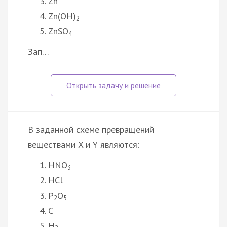
Zn
Zn(OH)
2
ZnSO
4
Зап…
В заданной схеме превращений
веществами X и Y являются:
HNO
3
HCl
P
O
2
5
C
H