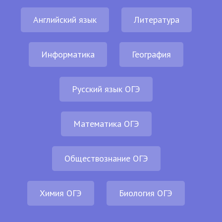
Английский язык
Литература
Информатика
География
Русский язык ОГЭ
Математика ОГЭ
Обществознание ОГЭ
Химия ОГЭ
Биология ОГЭ