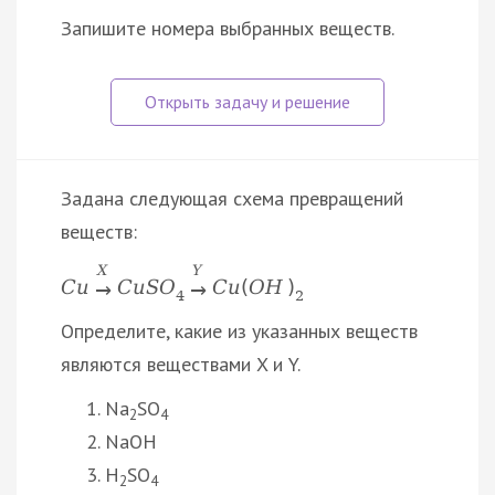
Запишите номера выбранных веществ.
Задана следующая схема превращений
веществ:
X
Y
C
u
C
u
S
O
C
u
(
O
H
)
→
→
4
2
Определите, какие из указанных веществ
являются веществами X и Y.
Na
SO
2
4
NaOH
H
SO
2
4