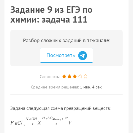
Задание 9 из ЕГЭ по
химии: задача 111
Разбор сложных заданий в тг-канале:
Посмотреть
Сложность:
Среднее время решения:
1 мин. 4 сек.
Задана следующая схема превращений веществ:
H
S
O
,
t
°
N
a
O
H
2
4
(
к
о
н
ц
.
)
F
e
C
l
X
Y
→
→
2