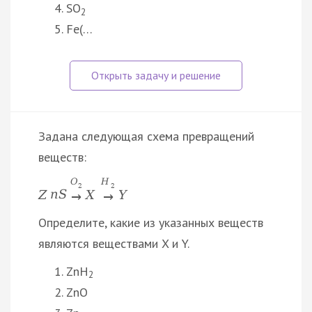
SO
2
Fe(…
Задана следующая схема превращений
веществ:
O
H
2
2
Z
n
S
X
Y
→
→
Определите, какие из указанных веществ
являются веществами X и Y.
ZnH
2
ZnO