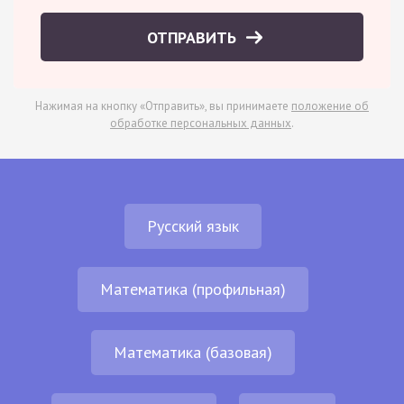
ОТПРАВИТЬ
Нажимая на кнопку «Отправить», вы принимаете
положение об
обработке персональных данных
.
Русский язык
Математика (профильная)
Математика (базовая)