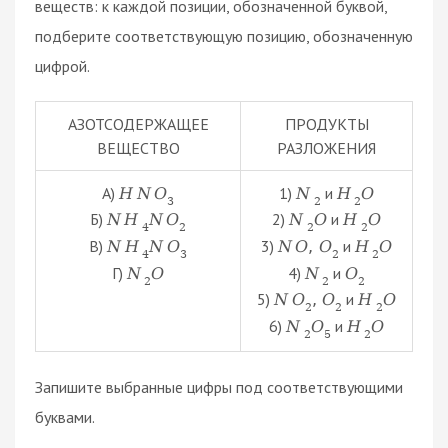
веществ: к каждой позиции, обозначенной буквой,
подберите соответствующую позицию, обозначенную
цифрой.
АЗОТСОДЕРЖАЩЕЕ
ПРОДУКТЫ
ВЕЩЕСТВО
РАЗЛОЖЕНИЯ
А)
1)
и
H
N
O
N
H
O
3
2
2
Б)
2)
и
N
H
N
O
N
O
H
O
4
2
2
2
В)
3)
и
N
H
N
O
N
O
,
O
H
O
4
3
2
2
Г)
4)
и
N
O
N
O
2
2
2
5)
и
N
O
,
O
H
O
2
2
2
6)
и
N
O
H
O
2
5
2
Запишите выбранные цифры под соответствующими
буквами.