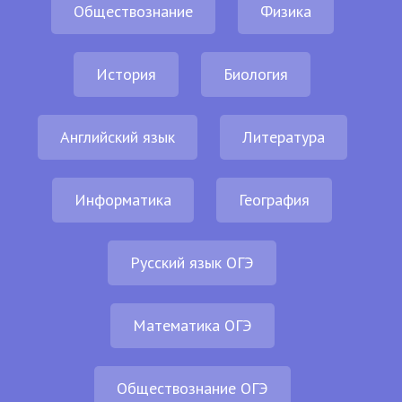
Обществознание
Физика
История
Биология
Английский язык
Литература
Информатика
География
Русский язык ОГЭ
Математика ОГЭ
Обществознание ОГЭ