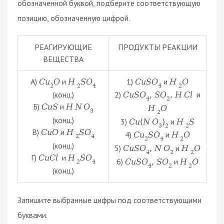
обозначенной буквой, подберите соответствующую
позицию, обозначенную цифрой.
РЕАГИРУЮЩИЕ
ПРОДУКТЫ РЕАКЦИИ
ВЕЩЕСТВА
А)
и
1)
и
C
u
O
H
S
O
C
u
S
O
H
O
2
2
4
4
2
(конц.)
2)
и
C
u
S
O
,
S
O
,
H
C
l
4
2
Б)
и
C
u
S
H
N
O
H
O
3
2
(конц.)
3)
и
C
u
(
N
O
)
H
S
3
2
2
В)
и
C
u
O
H
S
O
4)
и
C
u
S
O
H
O
2
4
2
4
2
(конц.)
5)
и
C
u
S
O
,
N
O
H
O
4
2
2
Г)
и
C
u
C
l
H
S
O
6)
и
C
u
S
O
,
S
O
H
O
2
4
4
2
2
(конц.)
Запишите выбранные цифры под соответствующими
буквами.