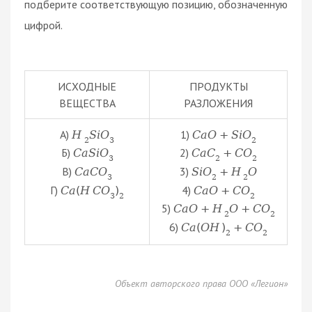
подберите соответствующую позицию, обозначенную
цифрой.
ИСХОДНЫЕ
ПРОДУКТЫ
ВЕЩЕСТВА
РАЗЛОЖЕНИЯ
А)
1)
H
S
i
O
C
a
O
+
S
i
O
2
3
2
Б)
2)
C
a
S
i
O
C
a
C
+
C
O
3
2
2
В)
3)
C
a
C
O
S
i
O
+
H
O
3
2
2
Г)
4)
C
a
(
H
C
O
)
C
a
O
+
C
O
3
2
2
5)
C
a
O
+
H
O
+
C
O
2
2
6)
C
a
(
O
H
)
+
C
O
2
2
Объект авторского права ООО «Легион»