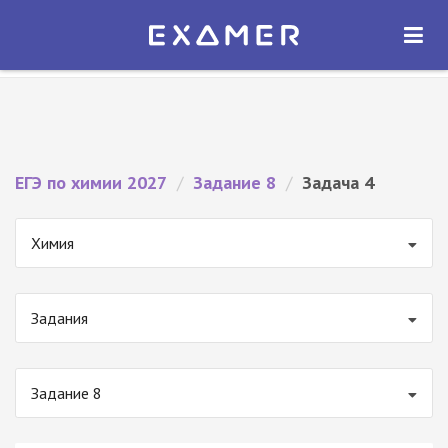
Экзамер — ЕГЭ 2027
×
ОТКРЫТЬ
Экзамер
Бесплатно - В Google Play
ЕГЭ по химии 2027
/
Задание 8
/
Задача 4
Химия
Задания
Задание 8