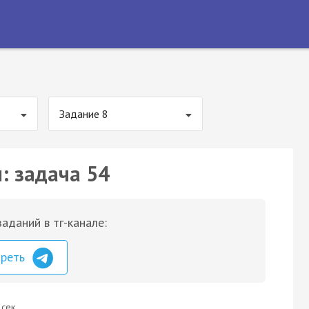
Задание 8
: задача 54
аданий в тг-канале:
треть
 сек.