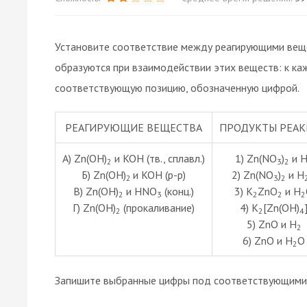
Установите соответствие между реагирующими вещ
образуются при взаимодействии этих веществ: к ка
соответствующую позицию, обозначенную цифрой.
РЕАГИРУЮЩИЕ ВЕЩЕСТВА
ПРОДУКТЫ РЕА
А) Zn(OH)
и KOH (тв., сплавл.)
1) Zn(NO
)
и 
2
3
2
Б) Zn(OH)
и KOH (p-p)
2) Zn(NO
)
и H
2
3
2
В) Zn(OH)
и HNO
(конц.)
3) K
ZnO
и H
2
3
2
2
2
Г) Zn(OH)
(прокаливание)
4) K
[Zn(OH)
2
2
4
5) ZnO и H
2
6) ZnO и H
O
2
Запишите выбранные цифры под соответствующими 