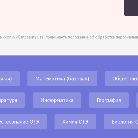
а кнопку «Отправить», вы принимаете
положение об обработке персональн
ьная)
Математика (базовая)
Общество
ература
Информатика
География
ствознание ОГЭ
Химия ОГЭ
Биология 