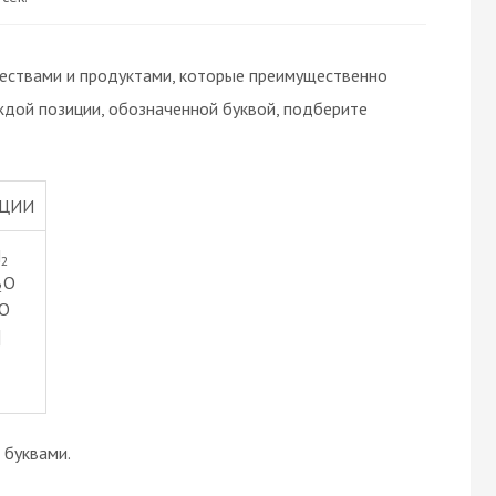
ествами и продуктами, которые преимущественно
ждой позиции, обозначенной буквой, подберите
КЦИИ
H
2
O
2
O
]
буквами.