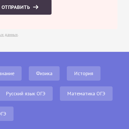
ОТПРАВИТЬ
ых данных
.
знание
Физика
История
Русский язык ОГЭ
Математика ОГЭ
ОГЭ