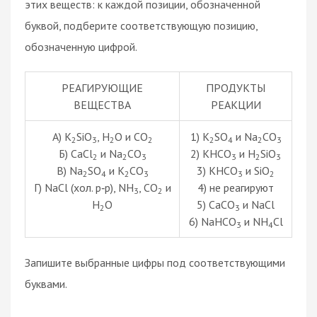
этих веществ: к каждой позиции, обозначенной
буквой, подберите соответствующую позицию,
обозначенную цифрой.
РЕАГИРУЮЩИЕ
ПРОДУКТЫ
ВЕЩЕСТВА
РЕАКЦИИ
А) K
SiO
, H
O и CO
1) K
SO
и Na
CO
2
3
2
2
2
4
2
3
Б) CaCl
и Na
CO
2) KHCO
и H
SiO
2
2
3
3
2
3
В) Na
SO
и K
CO
3) KHCO
и SiO
2
4
2
3
3
2
Г) NaCl (хол. р‑р), NH
, CO
и
4) не реагируют
3
2
H
O
5) CaCO
и NaCl
2
3
6) NaHCO
и NH
Cl
3
4
Запишите выбранные цифры под соответствующими
буквами.