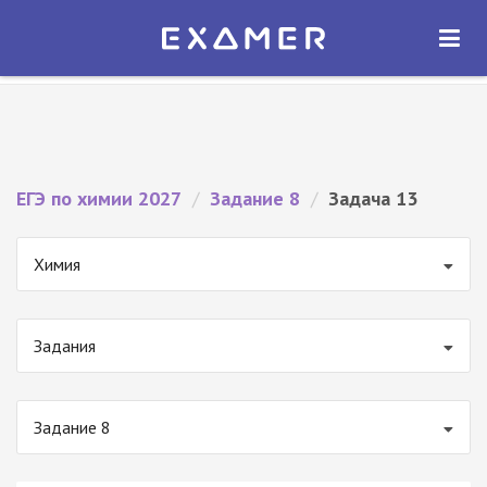
Экзамер — ЕГЭ 2027
×
ОТКРЫТЬ
Экзамер
Бесплатно - В Google Play
ЕГЭ по химии 2027
/
Задание 8
/
Задача 13
Химия
Задания
Задание 8