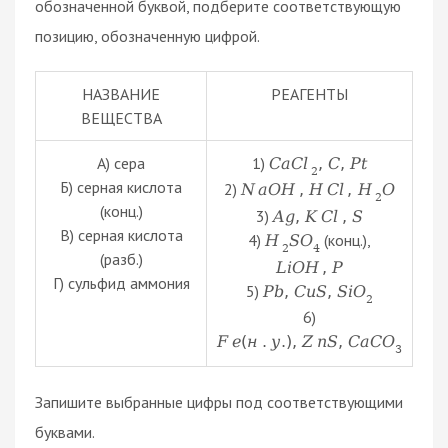
обозначенной буквой, подберите соответствующую
позицию, обозначенную цифрой.
НАЗВАНИЕ
РЕАГЕНТЫ
ВЕЩЕСТВА
А) сера
1)
C
a
C
l
,
C
,
P
t
2
Б) серная кислота
2)
N
a
O
H
,
H
C
l
,
H
O
2
(конц.)
3)
A
g
,
K
C
l
,
S
В) серная кислота
4)
(конц.),
H
S
O
2
4
(разб.)
L
i
O
H
,
P
Г) сульфид аммония
5)
P
b
,
C
u
S
,
S
i
O
2
6)
F
e
(
н
.
у
.
)
,
Z
n
S
,
C
a
C
O
3
Запишите выбранные цифры под соответствующими
буквами.