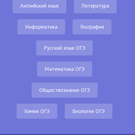
Английский язык
Литература
Информатика
География
Русский язык ОГЭ
Математика ОГЭ
Обществознание ОГЭ
Химия ОГЭ
Биология ОГЭ