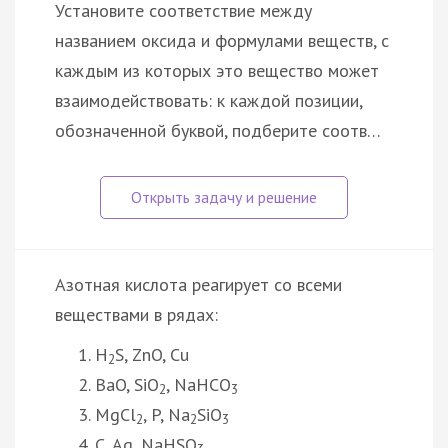
Установите соответствие между
названием оксида и формулами веществ, с
каждым из которых это вещество может
взаимодействовать: к каждой позиции,
обозначенной буквой, подберите соотв…
Азотная кислота реагирует со всеми
веществами в рядах:
H
S, ZnO, Cu
2
BaO, SiO
, NaHCO
2
3
MgCl
, P, Na
SiO
2
2
3
C, Ag, NaHSO