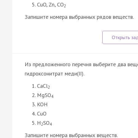
CuO, Zn, CO
2
Запишите номера выбранных рядов веществ.
Из предложенного перечня выберите два вещ
гидроксонитрат меди(II).
CaCl
2
MgSO
4
KOH
CuO
H
SO
2
4
Запишите номера выбранных веществ.