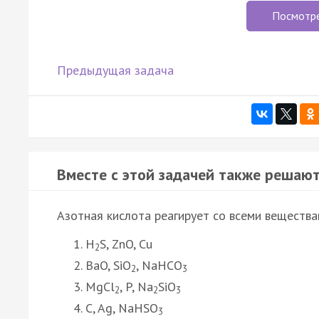
Посмотр
Предыдущая задача
Вместе с этой задачей также решают
Азотная кислота реагирует со всеми вещества
H
S, ZnO, Cu
2
BaO, SiO
, NaHCO
2
3
MgCl
, P, Na
SiO
2
2
3
C, Ag, NaHSO
3