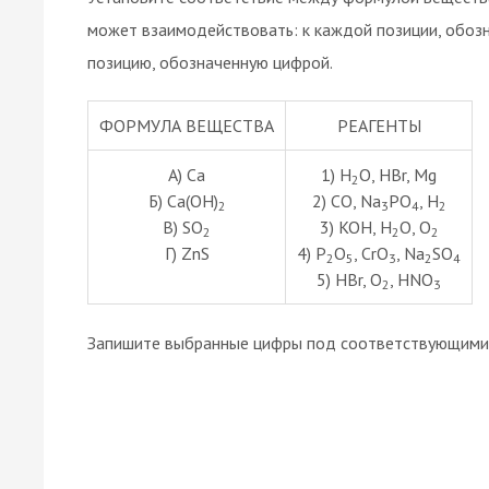
может взаимодействовать: к каждой позиции, обоз
позицию, обозначенную цифрой.
ФОРМУЛА ВЕЩЕСТВА
РЕАГЕНТЫ
А) Cа
1) Н
O, НВr, Mg
2
Б) Cа(ОН)
2) СО, Na
РO
, Н
2
3
4
2
В) SО
3) KOH, Н
O, О
2
2
2
Г) ZnS
4) Р
O
, СrO
, Na
SO
2
5
3
2
4
5) НBr, О
, HNO
2
3
Запишите выбранные цифры под соответствующими 