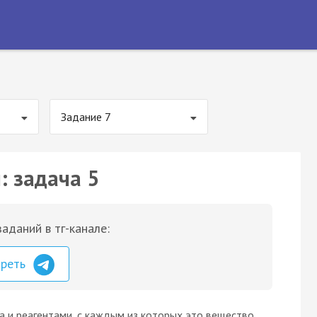
Задание 7
: задача 5
аданий в тг-канале:
треть
 и реагентами, с каждым из которых это вещество