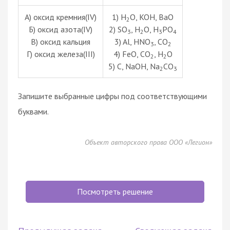
А) оксид кремния(IV)
1) H
O, KOH, BaO
2
Б) оксид азота(IV)
2) SO
, H
O, H
PO
3
2
3
4
В) оксид кальция
3) Al, HNO
, CO
3
2
Г) оксид железа(III)
4) FeO, CO
, H
O
2
2
5) C, NaOH, Na
CO
2
3
Запишите выбранные цифры под соответствующими
буквами.
Объект авторского права ООО «Легион»
Посмотреть решение