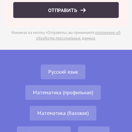
ОТПРАВИТЬ
Нажимая на кнопку «Отправить», вы принимаете
положение об
обработке персональных данных
.
Русский язык
Математика (профильная)
Математика (базовая)