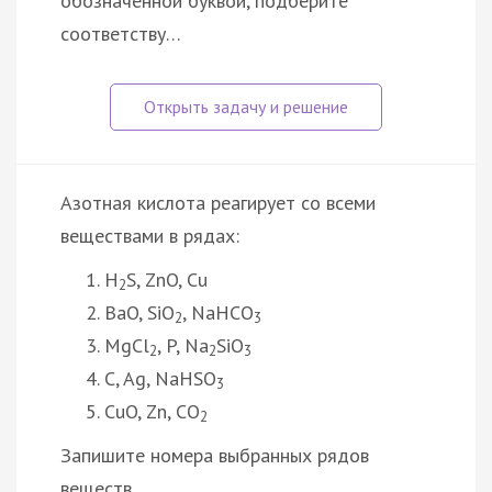
обозначенной буквой, подберите
соответству…
Азотная кислота реагирует со всеми
веществами в рядах:
H
S, ZnO, Cu
2
BaO, SiO
, NaHCO
2
3
MgCl
, P, Na
SiO
2
2
3
C, Ag, NaHSO
3
CuO, Zn, CO
2
Запишите номера выбранных рядов
веществ.