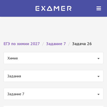
Экзамер — ЕГЭ 2027
×
ОТКРЫТЬ
Экзамер
Бесплатно - В Google Play
ЕГЭ по химии 2027
/
Задание 7
/
Задача 26
Химия
Задания
Задание 7