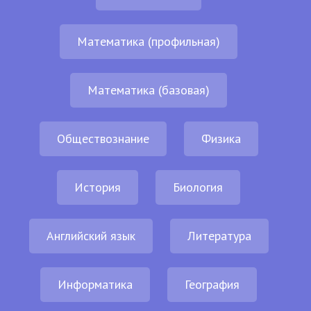
Математика (профильная)
Математика (базовая)
Обществознание
Физика
История
Биология
Английский язык
Литература
Информатика
География