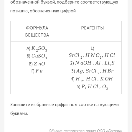
обозначенной буквой, подберите соответствующую
позицию, обозначенную цифрой.
ФОРМУЛА
РЕАГЕНТЫ
ВЕЩЕСТВА
А)
1)
K
S
O
2
3
S
r
C
l
,
H
N
O
,
H
C
l
Б)
C
u
S
O
2
3
4
2)
N
a
O
H
,
A
l
,
L
i
S
В)
Z
n
O
2
Г)
3)
F
e
A
g
,
S
r
C
l
,
H
B
r
2
4)
H
,
H
C
l
,
K
O
H
2
5)
P
,
H
C
l
,
O
2
Запишите выбранные цифры под соответствующими
буквами.
Объект авторского права ООО «Легион»