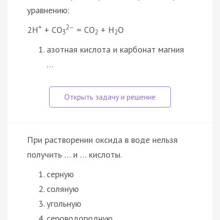
уравнению:
+
2–
2Н
+ СО
= СО
+ Н
О
3
2
2
азотная кислота и карбонат магния
…
При растворении оксида в воде нельзя
получить … и … кислоты.
серную
соляную
угольную
сероводородную