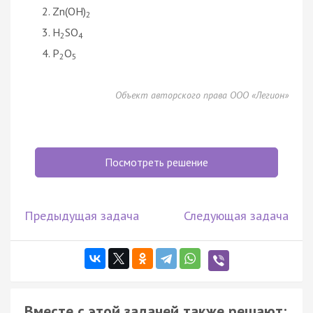
Zn(OH)
2
H
SO
2
4
P
O
2
5
Объект авторского права ООО «Легион»
Посмотреть решение
Предыдущая задача
Следующая задача
Вместе с этой задачей также решают: