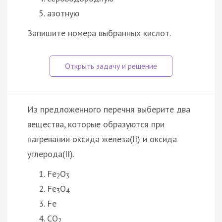
азотную
Запишите номера выбранных кислот.
Из предложенного перечня выберите два
вещества, которые образуются при
нагревании оксида железа(II) и оксида
углерода(II).
Fe
O
2
3
Fe
O
3
4
Fe
CO
2