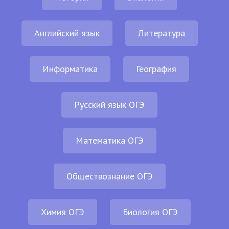
Английский язык
Литература
Информатика
География
Русский язык ОГЭ
Математика ОГЭ
Обществознание ОГЭ
Химия ОГЭ
Биология ОГЭ