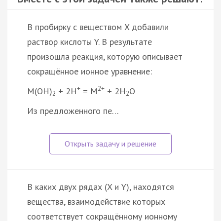
В пробирку с веществом X добавили
раствор кислоты Y. В результате
произошла реакция, которую описывает
сокращённое ионное уравнение:
+
2+
M(OH)
+ 2H
= M
+ 2H
O
2
2
Из предложенного пе…
В каких двух рядах (X и Y), находятся
вещества, взаимодействие которых
соответствует сокращённому ионному