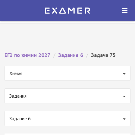
Экзамер — ЕГЭ 2027
×
ОТКРЫТЬ
Экзамер
Бесплатно - В Google Play
ЕГЭ по химии 2027
/
Задание 6
/
Задача 75
Химия
Задания
Задание 6