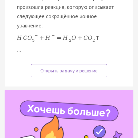
произошла реакция, которую описывает
следующее сокращённое ионное
уравнение:
−
+
H
C
O
+
H
=
H
O
+
C
O
↑
3
2
2
…