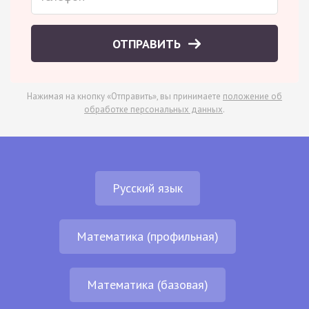
ОТПРАВИТЬ
Нажимая на кнопку «Отправить», вы принимаете
положение об
обработке персональных данных
.
Русский язык
Математика (профильная)
Математика (базовая)