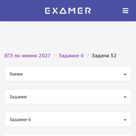
Экзамер — ЕГЭ 2027
×
ОТКРЫТЬ
Экзамер
Бесплатно - В Google Play
ЕГЭ по химии 2027
/
Задание 6
/
Задача 52
Химия
Задания
Задание 6