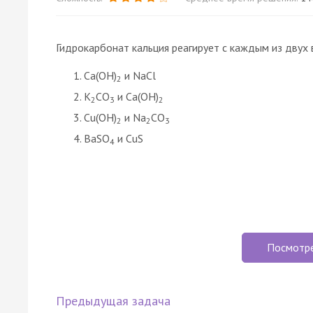
Гидрокарбонат кальция реагирует с каждым из двух 
Ca(OH)
и NaCl
2
K
CO
и Ca(OH)
2
3
2
Cu(OH)
и Na
CO
2
2
3
BaSO
и CuS
4
Посмотр
Предыдущая задача