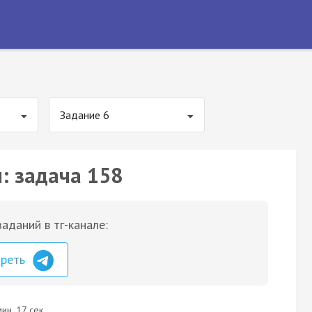
Задание 6
: задача 158
аданий в тг-канале:
треть
ин. 17 сек.