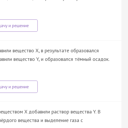
авили вещество X, в результате образовался
авили вещество Y, и образовался тёмный осадок.
веществом X добавили раствор вещества Y. В
ёрдого вещества и выделение газа с