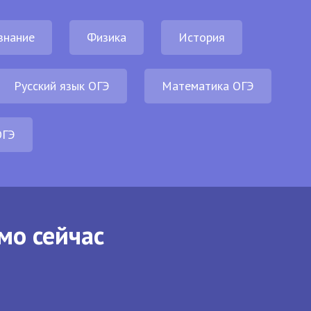
знание
Физика
История
Русский язык ОГЭ
Математика ОГЭ
ОГЭ
мо сейчас