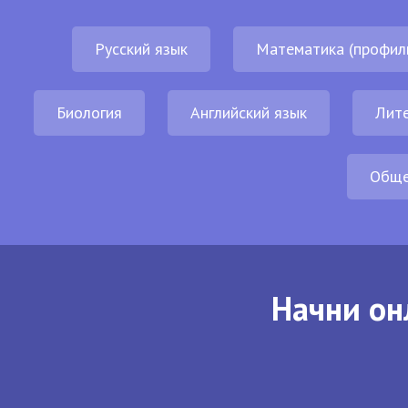
Русский язык
Математика (профил
Биология
Английский язык
Лит
Обще
Начни он