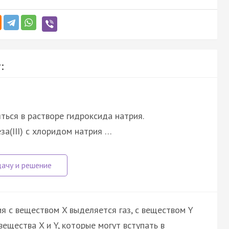
:
ться в растворе гидроксида натрия.
за(III) с хлоридом натрия …
я с веществом X выделяется газ, с веществом Y
ещества X и Y, которые могут вступать в