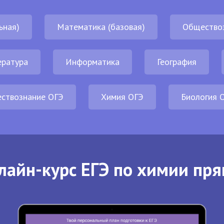
ьная)
Математика (базовая)
Общество
ература
Информатика
География
ствознание ОГЭ
Химия ОГЭ
Биология 
лайн-курс ЕГЭ по химии пря