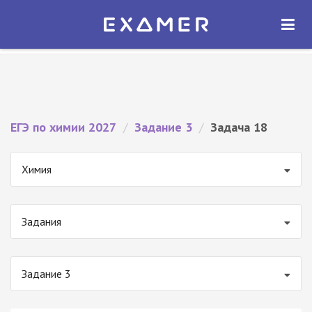
Экзамер — ЕГЭ 2027
×
ОТКРЫТЬ
Экзамер
Бесплатно - В Google Play
ЕГЭ по химии 2027
/
Задание 3
/
Задача 18
Химия
Задания
Задание 3