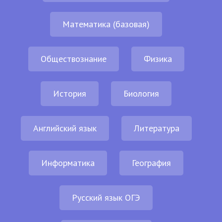
Математика (базовая)
Обществознание
Физика
История
Биология
Английский язык
Литература
Информатика
География
Русский язык ОГЭ