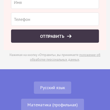
ОТПРАВИТЬ
Нажимая на кнопку «Отправить», вы принимаете
положение об
обработке персональных данных
.
Русский язык
Математика (профильная)