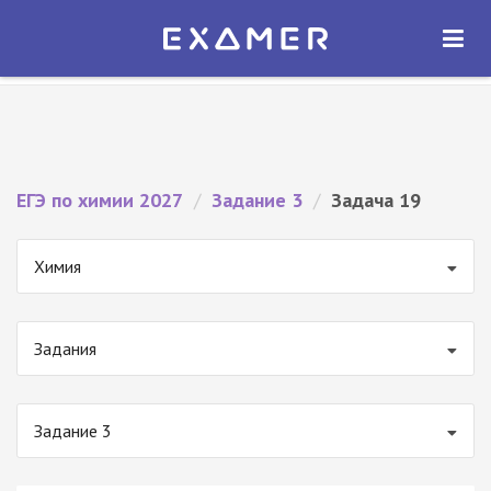
Экзамер — ЕГЭ 2027
×
ОТКРЫТЬ
Экзамер
Бесплатно - В Google Play
ЕГЭ по химии 2027
/
Задание 3
/
Задача 19
Химия
Задания
Задание 3