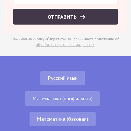
ОТПРАВИТЬ
Нажимая на кнопку «Отправить», вы принимаете
положение об
обработке персональных данных
.
Русский язык
Математика (профильная)
Математика (базовая)