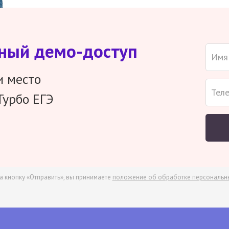
тный демо-доступ
и место
Турбо ЕГЭ
а кнопку «Отправить», вы принимаете
положение об обработке персональн