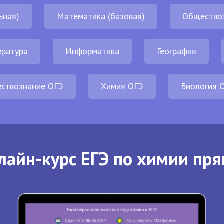
ьная)
Математика (базовая)
Общество
ература
Информатика
География
ствознание ОГЭ
Химия ОГЭ
Биология 
лайн-курс ЕГЭ по химии пря