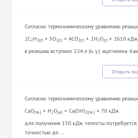
Согласно термохимическому уравнению реакц
2C
H
+ 5O
= 4CO
+ 2H
O
+ 2610 кДж
2
2(г)
2(г)
2(г)
2
(г)
в реакцию вступило 224 л (н. у.) ацетилена. 
Согласно термохимическому уравнению реакц
СаО
+ Н
О
= Са(ОН)
+ 70 кДж
(тв.)
2
(ж)
2(тв.)
для получения 150 кДж теплоты потребуется 
точностью до …