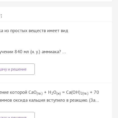
:
а из простых веществ имеет вид
чении 840 мл (н. у.) аммиака? …
нение которой СаО
+ Н
О
= Са(ОН)
+ 70
(тв.)
2
(ж)
2(тв.)
ммов оксида кальция вступило в реакцию. (За…