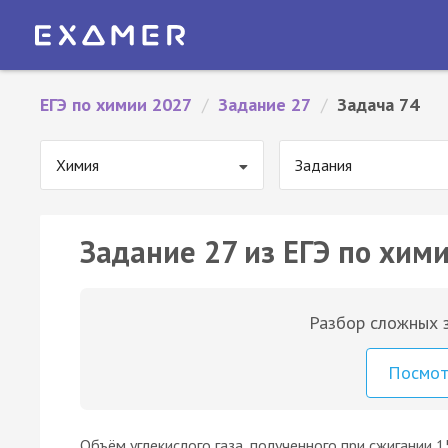
ЕГЭ по химии 2027
/
Задание 27
/
Задача 74
Химия
Задания
Задание 27 из ЕГЭ по хими
Разбор сложных з
Посмо
Объём углекислого газа, полученного при сжигании 15 л