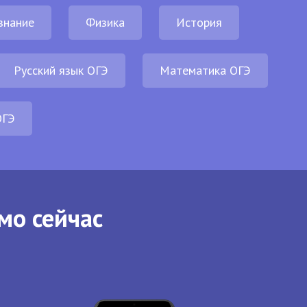
знание
Физика
История
Русский язык ОГЭ
Математика ОГЭ
ОГЭ
мо сейчас