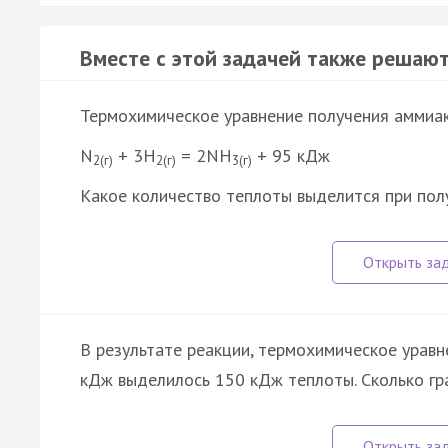
Вместе с этой задачей также решают
Термохимическое уравнение получения аммиак
N
+ 3H
= 2NH
+ 95 кДж
2(г)
2(г)
3(г)
Какое количество теплоты выделится при полу
В результате реакции, термохимическое урав
кДж выделилось 150 кДж теплоты. Сколько гра