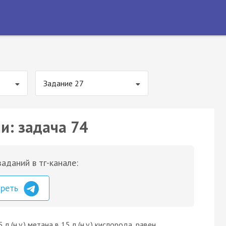
Задание 27
и: задача 74
аданий в тг-канале:
треть
 (н.у.) метана в 15 л (н.у.) кислорода, равен