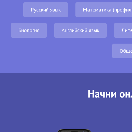
Русский язык
Математика (профил
Биология
Английский язык
Лит
Обще
Начни он