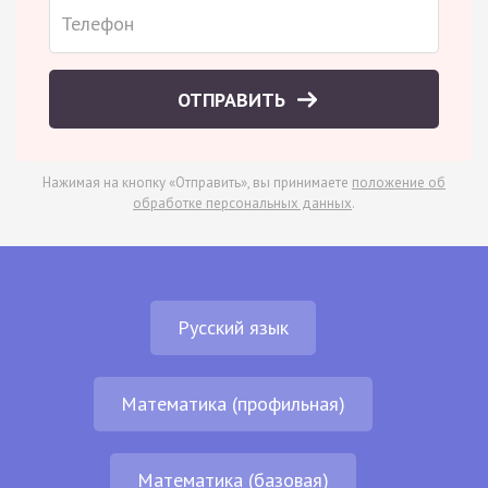
ОТПРАВИТЬ
Нажимая на кнопку «Отправить», вы принимаете
положение об
обработке персональных данных
.
Русский язык
Математика (профильная)
Математика (базовая)