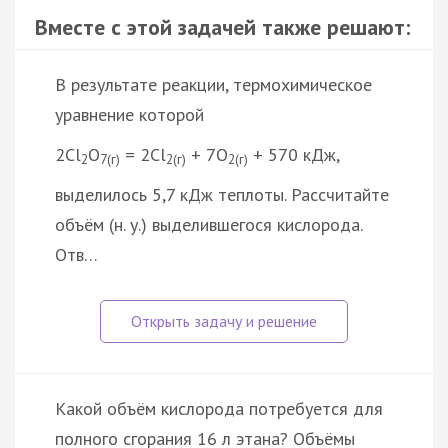
Вместе с этой задачей также решают:
В результате реакции, термохимическое
уравнение которой
2Cl
O
= 2Cl
+ 7O
+ 570 кДж,
2
7(г)
2(г)
2(г)
выделилось 5,7 кДж теплоты. Рассчитайте
объём (н. у.) выделившегося кислорода.
Отв…
Какой объём кислорода потребуется для
полного сгорания 16 л этана? Объёмы