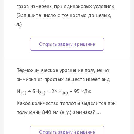
газов измерены при одинаковых условиях.
(Запишите число с точностью до целых,
л.)
Термохимическое уравнение получения
аммиака из простых веществ имеет вид
N
+ 3H
= 2NH
+ 95 кДж
2(г)
2(г)
3(г)
Какое количество теплоты выделится при
получении 840 мл (н. у.) аммиака? …