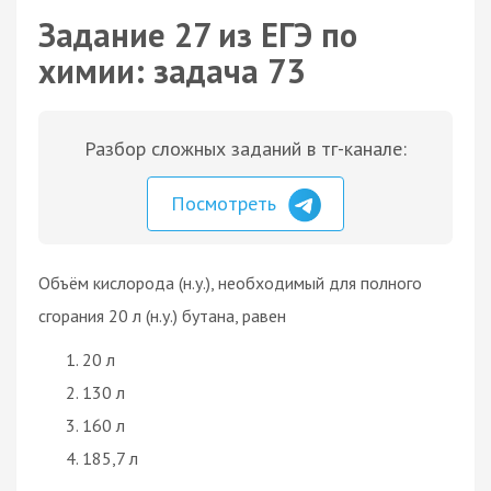
Задание 27 из ЕГЭ по
химии: задача 73
Разбор сложных заданий в тг-канале:
Посмотреть
Объём кислорода (н.у.), необходимый для полного
сгорания 20 л (н.у.) бутана, равен
20 л
130 л
160 л
185,7 л