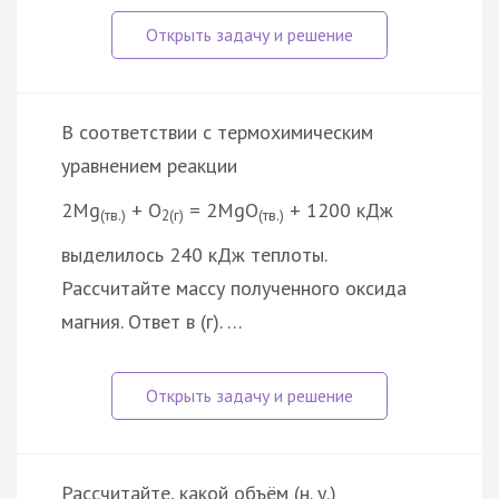
В соответствии с термохимическим
уравнением реакции
2Mg
+ O
= 2MgO
+ 1200 кДж
(тв.)
2(г)
(тв.)
выделилось 240 кДж теплоты.
Рассчитайте массу полученного оксида
магния. Ответ в (г). …
Рассчитайте, какой объём (н. у.)