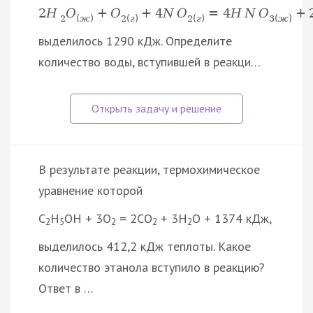
2
H
O
+
O
+
4
N
O
=
4
H
N
O
+
2
(
ж
)
2
(
г
)
2
(
г
)
3
(
ж
)
выделилось 1290 кДж. Определите
количество воды, вступившей в реакци…
В результате реакции, термохимическое
уравнение которой
C
H
OH + 3O
= 2CO
+ 3H
O + 1374 кДж,
2
5
2
2
2
выделилось 412,2 кДж теплоты. Какое
количество этанола вступило в реакцию?
Ответ в …