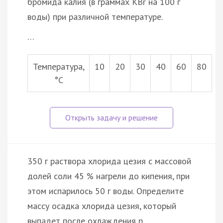
бромида калия (в граммах KBr на 100 г
воды) при различной температуре.
…
Температура,
10
20
30
40
60
80
°С
350 г раствора хлорида цезия с массовой
долей соли 45 % нагрели до кипения, при
этом испарилось 50 г воды. Определите
массу осадка хлорида цезия, который
выпадет после охлаждения р…