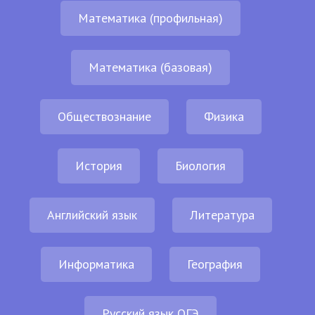
Математика (профильная)
Математика (базовая)
Обществознание
Физика
История
Биология
Английский язык
Литература
Информатика
География
Русский язык ОГЭ