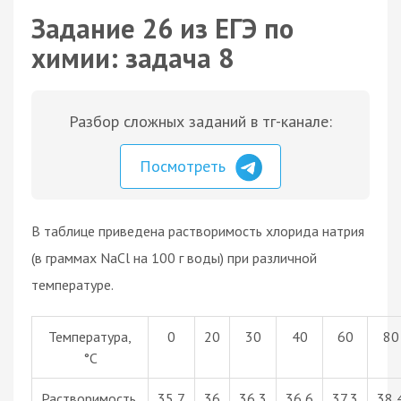
Задание 26 из ЕГЭ по
химии: задача 8
Разбор сложных заданий в тг-канале:
Посмотреть
В таблице приведена растворимость хлорида натрия
(в граммах NaCl на 100 г воды) при различной
температуре.
Температура,
0
20
30
40
60
80
°С
Растворимость,
35,7
36
36,3
36,6
37,3
38,