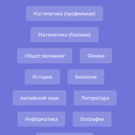
Математика (профильная)
Математика (базовая)
Обществознание
Физика
История
Биология
Английский язык
Литература
Информатика
География