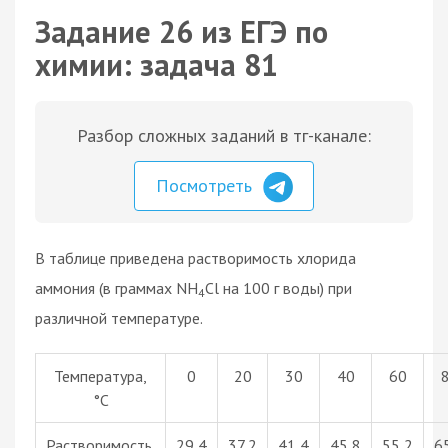
Задание 26 из ЕГЭ по
химии: задача 81
Разбор сложных заданий в тг-канале:
Посмотреть
В таблице приведена растворимость хлорида
аммония (в граммах NН
Сl на 100 г воды) при
4
различной температуре.
Температура,
0
20
30
40
60
°С
Растворимость,
29,4
37,2
41,4
45,8
55,2
6