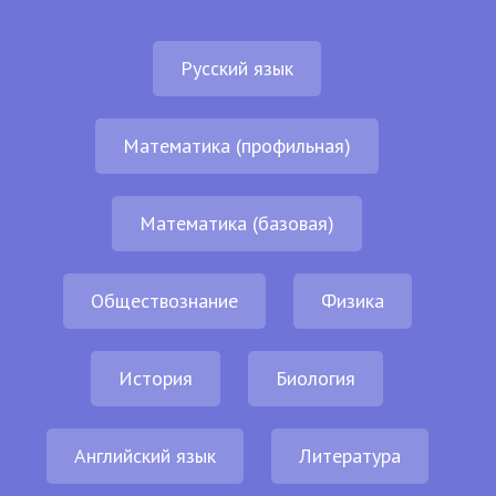
Русский язык
Математика (профильная)
Математика (базовая)
Обществознание
Физика
История
Биология
Английский язык
Литература