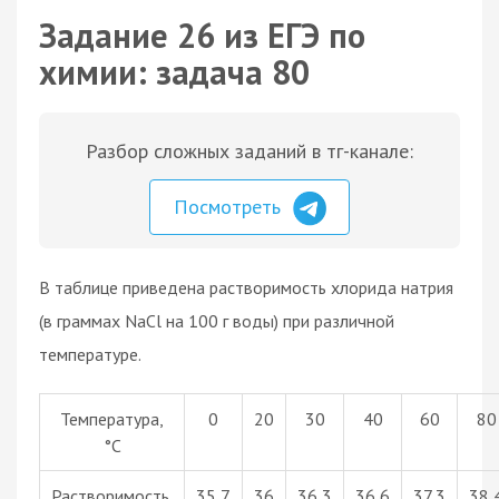
Задание 26 из ЕГЭ по
химии: задача 80
Разбор сложных заданий в тг-канале:
Посмотреть
В таблице приведена растворимость хлорида натрия
(в граммах NaCl на 100 г воды) при различной
температуре.
Температура,
0
20
30
40
60
80
°С
Растворимость,
35,7
36
36,3
36,6
37,3
38,