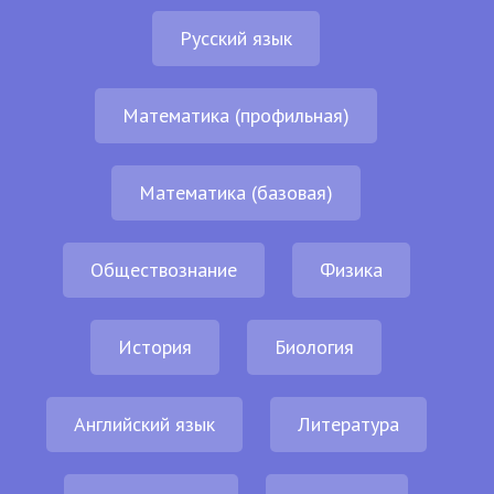
Русский язык
Математика (профильная)
Математика (базовая)
Обществознание
Физика
История
Биология
Английский язык
Литература