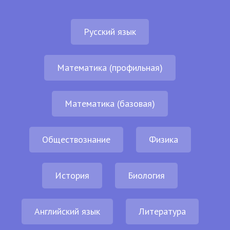
Русский язык
Математика (профильная)
Математика (базовая)
Обществознание
Физика
История
Биология
Английский язык
Литература