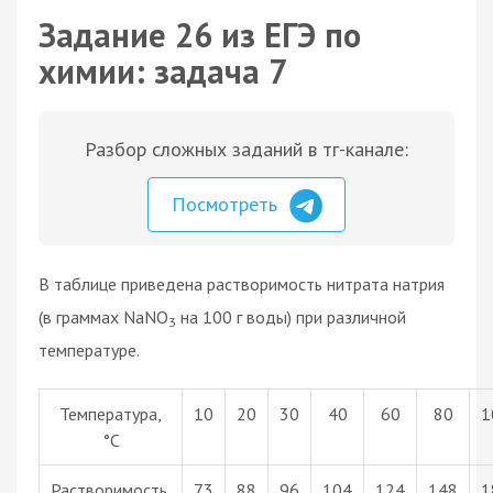
Задание 26 из ЕГЭ по
химии: задача 7
Разбор сложных заданий в тг-канале:
Посмотреть
В таблице приведена растворимость нитрата натрия
(в граммах NaNO
на 100 г воды) при различной
3
температуре.
Температура,
10
20
30
40
60
80
1
°С
Растворимость,
73
88
96
104
124
148
1