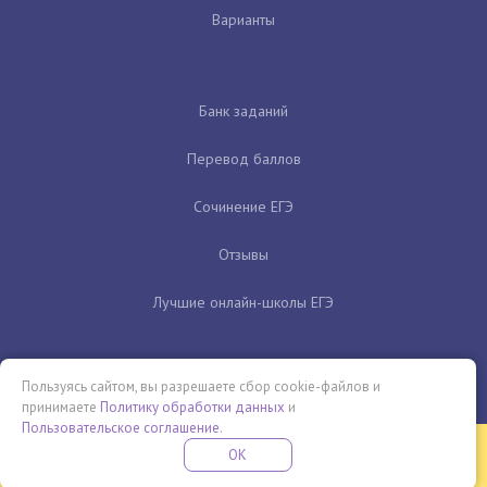
Варианты
Банк заданий
Перевод баллов
Сочинение ЕГЭ
Отзывы
Лучшие онлайн-школы ЕГЭ
Пользуясь сайтом, вы разрешаете сбор cookie-файлов и
принимаете
Политику обработки данных
и
Пользовательское соглашение
.
Бесплатная летняя школа
OK
ПОДРОБНЕЕ
ПРОВЕДИ ЭТО ЛЕТО С ПОЛЬЗОЙ