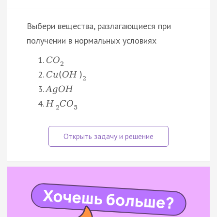
Выбери вещества, разлагающиеся при
получении в нормальных условиях
C
O
2
C
u
(
O
H
)
2
A
g
O
H
H
C
O
2
3