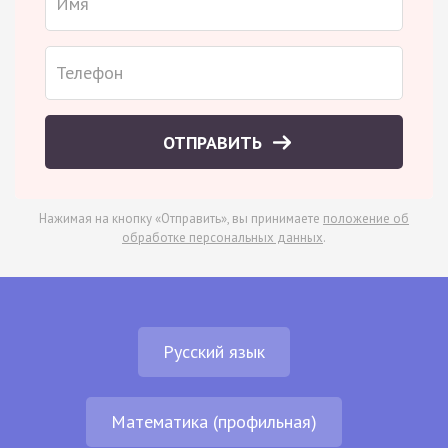
ОТПРАВИТЬ
Нажимая на кнопку «Отправить», вы принимаете
положение об
обработке персональных данных
.
Русский язык
Математика (профильная)