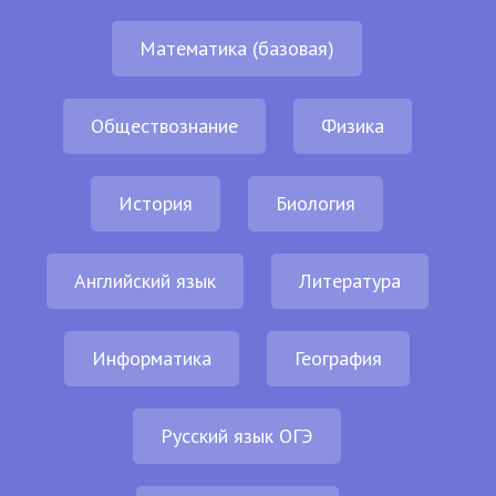
Математика (базовая)
Обществознание
Физика
История
Биология
Английский язык
Литература
Информатика
География
Русский язык ОГЭ