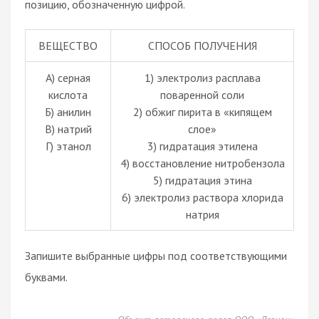
позицию, обозначенную цифрой.
ВЕЩЕСТВО
СПОСОБ ПОЛУЧЕНИЯ
А) серная
1) электролиз расплава
кислота
поваренной соли
Б) анилин
2) обжиг пирита в «кипящем
В) натрий
слое»
Г) этанол
3) гидратация этилена
4) восстановление нитробензола
5) гидратация этина
6) электролиз раствора хлорида
натрия
Запишите выбранные цифры под соответствующими
буквами.