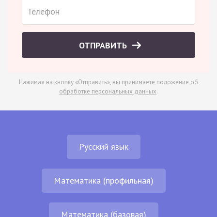
ОТПРАВИТЬ
Нажимая на кнопку «Отправить», вы принимаете
положение об
обработке персональных данных
.
Русский язык
Математика (профильная)
Математика (базовая)