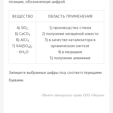
позицию, обозначенную цифрой.
ВЕЩЕСТВО
ОБЛАСТЬ ПРИМЕНЕНИЯ
А) SiO
1) производство стекла
2
Б) CaCO
2) получение негашёной извести
3
В) AlCl
3) в качестве катализатора в
3
Г) KAl(SO
)
органическом синтезе
4
2
⋅ 6H
O
4) в медицине
2
5) получение алюминия
Запишите выбранные цифры под соответствующими
буквами.
Объект авторского права ООО «Легион»