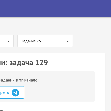
Задание 25
ии: задача 129
аданий в тг-канале:
треть
ек.