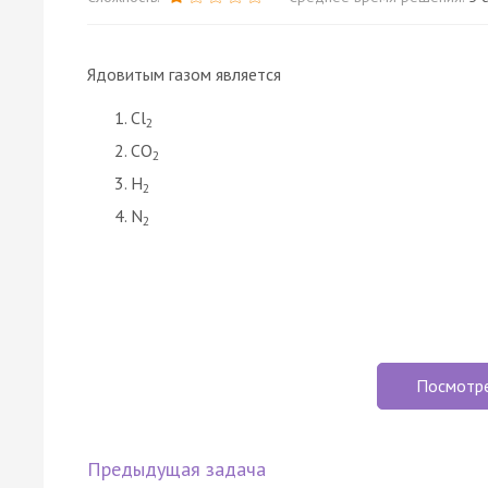
Ядовитым газом является
Cl
2
CO
2
H
2
N
2
Посмотр
Предыдущая задача