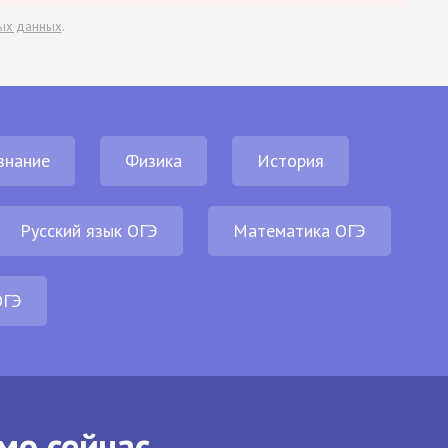
ых данных
.
знание
Физика
История
Русский язык ОГЭ
Математика ОГЭ
ОГЭ
мо сейчас