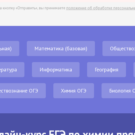
а кнопку «Отправить», вы принимаете
положение об обработке персональн
ьная)
Математика (базовая)
Общество
ература
Информатика
География
ствознание ОГЭ
Химия ОГЭ
Биология 
лайн-курс ЕГЭ по химии пря