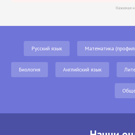
Нажимая н
Русский язык
Математика (профил
Биология
Английский язык
Лит
Обще
Начни он