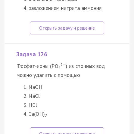
разложением нитрита аммония
Задача 126
3–
Фосфат-ионы (РО
) из сточных вод
4
можно удалить с помощью
NaOH
NaCl
HCl
Ca(OH)
2