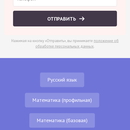
ОТПРАВИТЬ
Нажимая на кнопку «Отправить», вы принимаете
положение об
обработке персональных данных
.
Русский язык
Математика (профильная)
Математика (базовая)