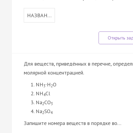
НАЗВАН…
Для веществ, приведённых в перечне, определ
молярной концентрацией.
NH
∙H
O
3
2
NH
Cl
4
Na
CO
2
3
Na
SO
2
4
Запишите номера веществ в порядке во…