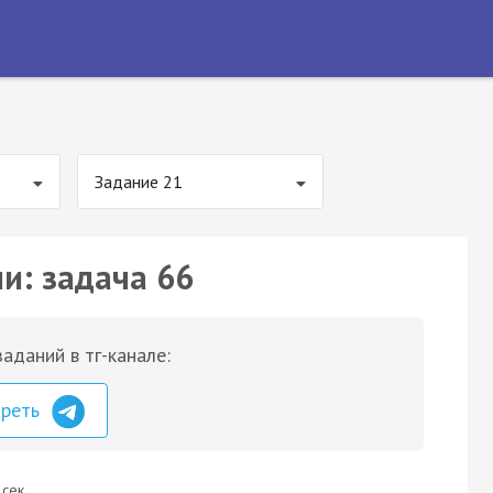
Задание 21
и: задача 66
аданий в тг-канале:
треть
 сек.