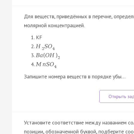
Для веществ, приведённых в перечне, определ
молярной концентрацией.
KF
H
S
O
2
4
B
a
(
O
H
)
2
M
n
S
O
4
Запишите номера веществ в порядке убы…
Установите соответствие между названием сол
позиции, обозначенной буквой, подберите со