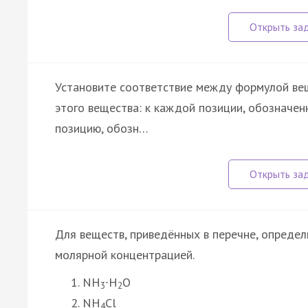
Установите соответствие между формулой вещ
этого вещества: к каждой позиции, обозначе
позицию, обозн…
Для веществ, приведённых в перечне, определ
молярной концентрацией.
NH
∙H
O
3
2
NH
Cl
4