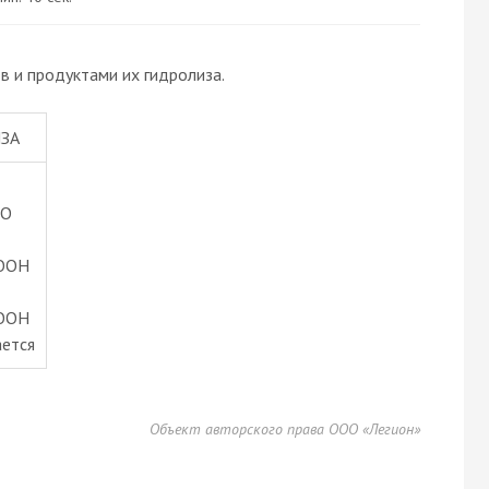
 и продуктами их гидролиза.
ЗА
O
OOH
OOH
ается
Объект авторского права ООО «Легион»