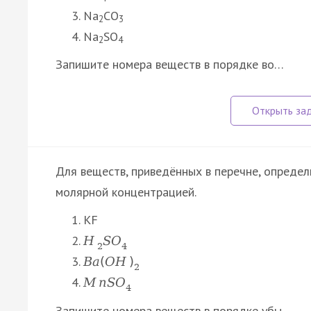
Na
CO
2
3
Na
SO
2
4
Запишите номера веществ в порядке во…
Для веществ, приведённых в перечне, определ
молярной концентрацией.
KF
H
S
O
2
4
B
a
(
O
H
)
2
M
n
S
O
4
Запишите номера веществ в порядке убы…