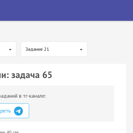
Задание 21
и: задача 65
аданий в тг-канале:
треть
ин. 40 сек.