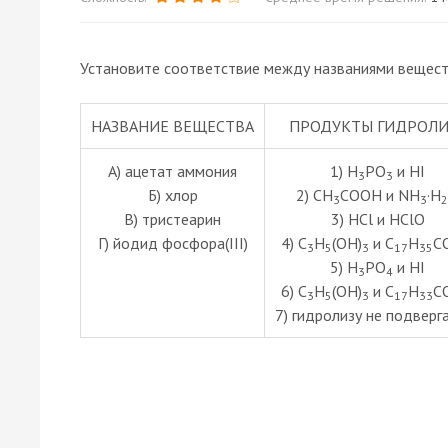
Установите соответствие между названиями веществ
НАЗВАНИЕ ВЕЩЕСТВА
ПРОДУКТЫ ГИДРОЛИ
А) ацетат аммония
1) H
PO
и HI
3
3
Б) хлор
2) CH
COOH и NH
·H
3
3
2
В) тристеарин
3) HCl и HClO
Г) йодид фосфора(III)
4) C
H
(OH)
и C
H
C
3
5
3
17
35
5) H
PO
и HI
3
4
6) C
H
(OH)
и C
H
C
3
5
3
17
33
7) гидролизу не подверг