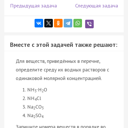
Предыдущая задача
Следующая задача
Вместе с этой задачей также решают:
Для веществ, приведённых в перечне,
определите среду их водных растворов с
одинаковой молярной концентрацией.
NH
∙H
O
3
2
NH
Cl
4
Na
CO
2
3
Na
SO
2
4
Запишите номера веществ в порядке во…