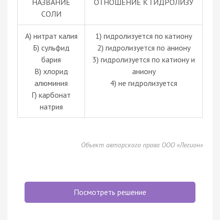
НАЗВАНИЕ
ОТНОШЕНИЕ К ГИДРОЛИЗУ
СОЛИ
А) нитрат калия
1) гидролизуется по катиону
Б) сульфид
2) гидролизуется по аниону
бария
3) гидролизуется по катиону и
В) хлорид
аниону
алюминия
4) не гидролизуется
Г) карбонат
натрия
Объект авторского права ООО «Легион»
Посмотреть решение