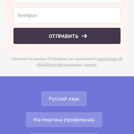
ОТПРАВИТЬ
Нажимая на кнопку «Отправить», вы принимаете
положение об
обработке персональных данных
.
Русский язык
Математика (профильная)