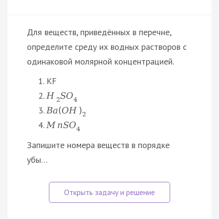
Для веществ, приведённых в перечне,
определите среду их водных растворов с
одинаковой молярной концентрацией.
KF
H
S
O
2
4
B
a
(
O
H
)
2
M
n
S
O
4
Запишите номера веществ в порядке
убы…