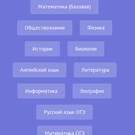
Математика (базовая)
Обществознание
Физика
История
Биология
Английский язык
Литература
Информатика
География
Русский язык ОГЭ
Математика ОГЭ