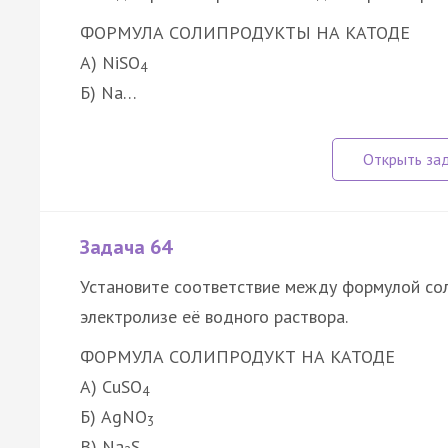
ФОРМУЛА СОЛИ
ПРОДУКТЫ НА КАТОДЕ
А) NiSO
4
Б) Na…
Задача 64
Установите соответствие между формулой сол
электролизе её водного раствора.
ФОРМУЛА СОЛИ
ПРОДУКТ НА КАТОДЕ
А) CuSO
4
Б) AgNO
3
В) Na
S