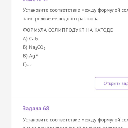
Установите соответствие между формулой сол
электролизе её водного раствора.
ФОРМУЛА СОЛИ
ПРОДУКТ НА КАТОДЕ
А) CaI
2
Б) Na
CO
2
3
В) AgF
Г)…
Задача 68
Установите соответствие между формулой со