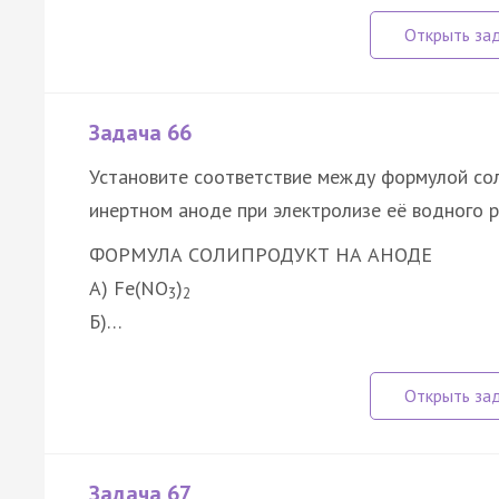
Задача 66
Установите соответствие между формулой сол
инертном аноде при электролизе её водного р
ФОРМУЛА СОЛИ
ПРОДУКТ НА АНОДЕ
А) Fe(NO
)
3
2
Б)…
Задача 67