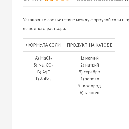
Установите соответствие между формулой соли и п
её водного раствора.
ФОРМУЛА СОЛИ
ПРОДУКТ НА КАТОДЕ
А) MgCl
1) магний
2
Б) Na
CO
2) натрий
2
3
В) AgF
3) серебро
Г) AuBr
4) золото
3
5) водород
6) галоген