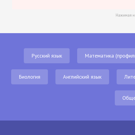
Нажимая н
Русский язык
Математика (профил
Биология
Английский язык
Лит
Обще