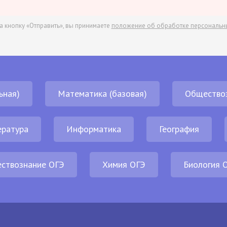
а кнопку «Отправить», вы принимаете
положение об обработке персональн
ьная)
Математика (базовая)
Общество
ература
Информатика
География
ствознание ОГЭ
Химия ОГЭ
Биология 