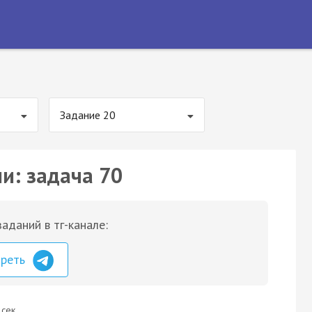
Задание 20
и: задача 70
аданий в тг-канале:
треть
 сек.