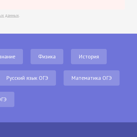
ых данных
.
знание
Физика
История
Русский язык ОГЭ
Математика ОГЭ
ОГЭ