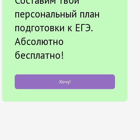
Составим твой
персональный план
подготовки к ЕГЭ.
Абсолютно
бесплатно!
Хочу!