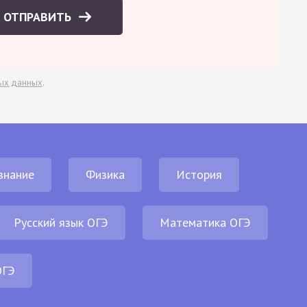
ОТПРАВИТЬ
ых данных
.
знание
Физика
История
Русский язык ОГЭ
Математика ОГЭ
ОГЭ