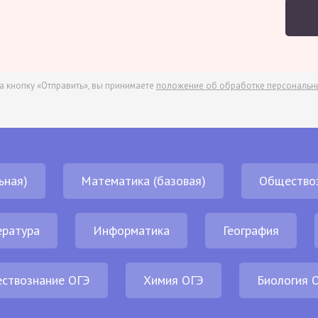
а кнопку «Отправить», вы принимаете
положение об обработке персональн
ьная)
Математика (базовая)
Общество
ература
Информатика
География
ствознание ОГЭ
Химия ОГЭ
Биология 