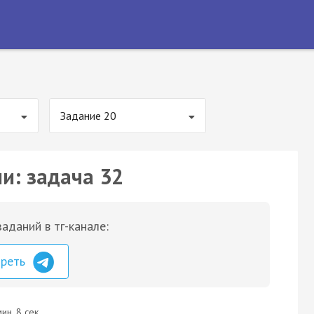
Задание 20
и: задача 32
аданий в тг-канале:
треть
ин. 8 сек.