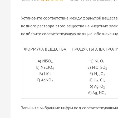
Установите соответствие между формулой вещества
водного раствора этого вещества на инертных элек
подберите соответствующую позицию, обозначенну
ФОРМУЛА ВЕЩЕСТВА
ПРОДУКТЫ ЭЛЕКТРОЛИ
A) NiSO
1) Ni, O
4
2
Б) NaClO
2) NiO, SO
4
2
В) LiCl
3) H
, O
2
2
Г) AgNO
4) H
, Cl
3
2
2
5) Ag, O
2
6) Ag, NO
2
Запишите выбранные цифры под соответствующими 