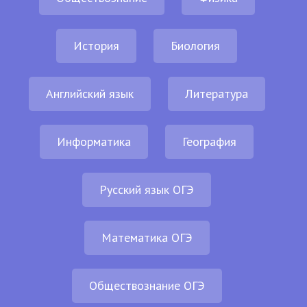
История
Биология
Английский язык
Литература
Информатика
География
Русский язык ОГЭ
Математика ОГЭ
Обществознание ОГЭ