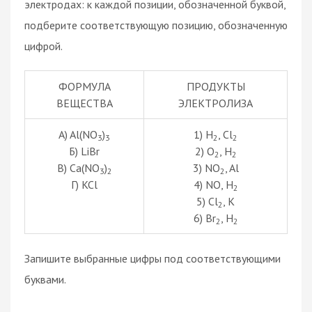
электродах: к каждой позиции, обозначенной буквой,
подберите соответствующую позицию, обозначенную
цифрой.
ФОРМУЛА
ПРОДУКТЫ
ВЕЩЕСТВА
ЭЛЕКТРОЛИЗА
A) Al(NO
)
1) H
, Cl
3
3
2
2
Б) LiBr
2) O
, H
2
2
В) Ca(NO
)
3) NO
, Al
3
2
2
Г) KCl
4) NO, H
2
5) Cl
, K
2
6) Br
, H
2
2
Запишите выбранные цифры под соответствующими
буквами.