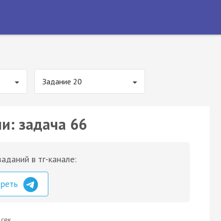
Задание 20
и: задача 66
аданий в тг-канале:
треть
 сек.