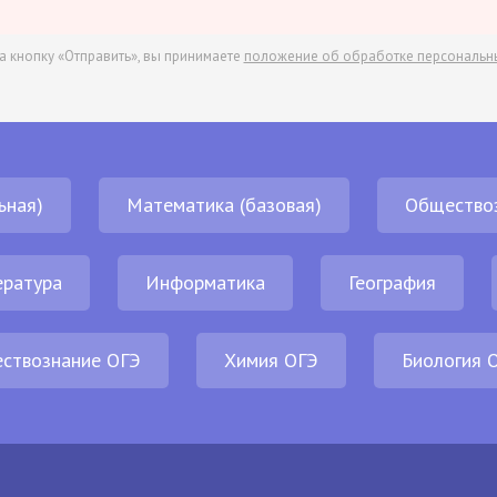
а кнопку «Отправить», вы принимаете
положение об обработке персональн
ьная)
Математика (базовая)
Общество
ература
Информатика
География
ствознание ОГЭ
Химия ОГЭ
Биология 