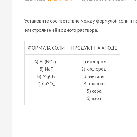
Установите соответствие между формулой соли и п
электролизе её водного раствора.
ФОРМУЛА СОЛИ
ПРОДУКТ НА АНОДЕ
А) Fe(NO
)
1) водород
3
2
Б) NaF
2) кислород
В) MgCl
3) металл
2
Г) CuSO
4) галоген
4
5) сера
6) азот