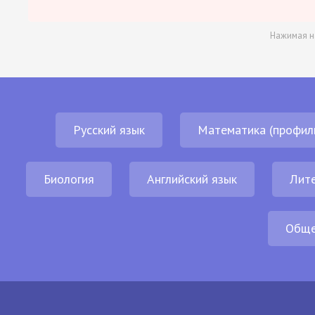
Нажимая н
Русский язык
Математика (профил
Биология
Английский язык
Лит
Обще