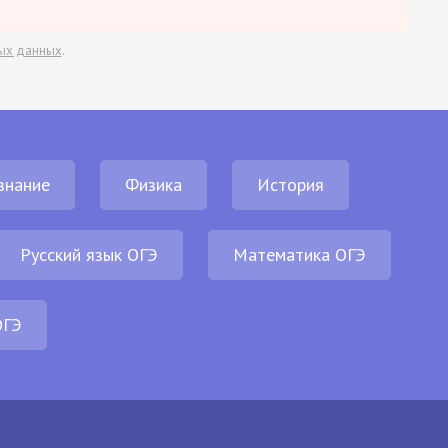
ых данных
.
знание
Физика
История
Русский язык ОГЭ
Математика ОГЭ
ОГЭ