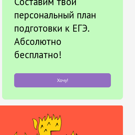
Составим твой
персональный план
подготовки к ЕГЭ.
Абсолютно
бесплатно!
Хочу!