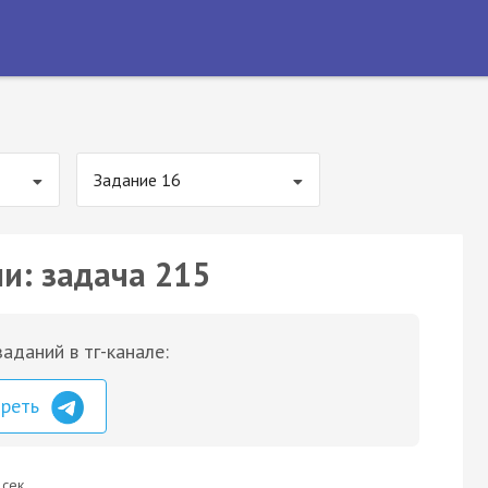
Задание 16
ии: задача 215
аданий в тг-канале:
треть
 сек.