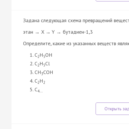
Задана следующая схема превращений вещест
этан → X → Y → бутадиен-1,3
Определите, какие из указанных веществ явля
C
H
OH
2
5
C
H
Cl
2
5
CH
COH
3
C
H
2
2
C
4…