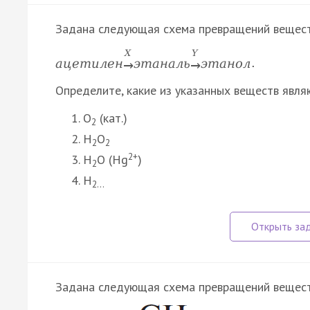
Задана следующая схема превращений вещест
X
Y
а
ц
е
т
и
л
е
н
э
т
а
н
а
л
ь
э
т
а
н
о
л
.
→
→
Определите, какие из указанных веществ явля
O
(кат.)
2
H
O
2
2
2+
H
O (Hg
)
2
H
2…
Задана следующая схема превращений вещест