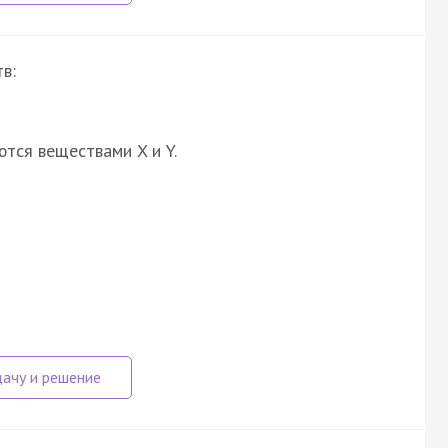
в:
ются веществами X и Y.