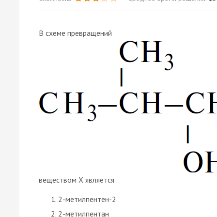
В схеме превращений
веществом X является
2-метилпентен-2
2-метилпентан