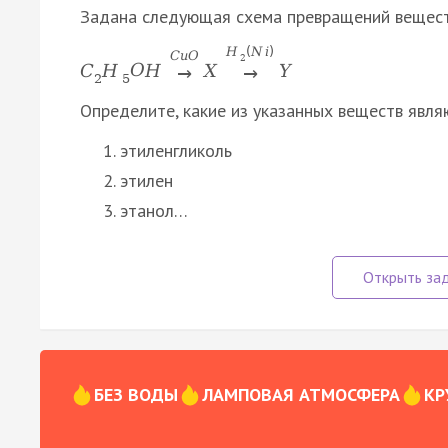
Задана следующая схема превращений вещест
H
(
N
i
)
C
u
O
2
C
H
O
H
X
Y
→
→
2
5
Определите, какие из указанных веществ явля
этиленгликоль
этилен
этанол…
БЕЗ ВОДЫ
ЛАМПОВАЯ АТМОСФЕРА
КР