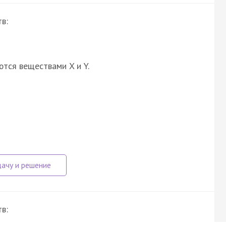
в:
ются веществами X и Y.
в: