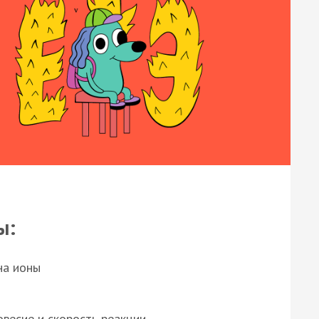
ы:
на ионы
весие и скорость реакции